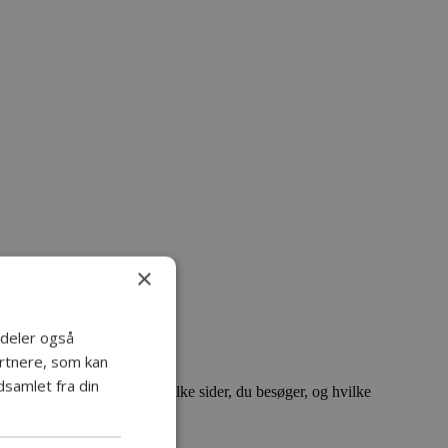
×
i deler også
rtnere, som kan
samlet fra din
indsamle information om, hvilke sider, du besøger, og hvilke