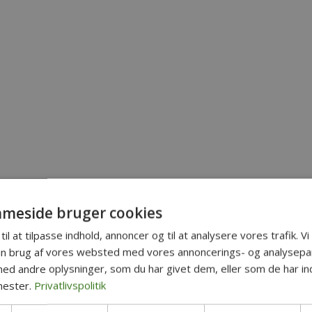
meside bruger cookies
til at tilpasse indhold, annoncer og til at analysere vores trafik. V
in brug af vores websted med vores annoncerings- og analysepa
d andre oplysninger, som du har givet dem, eller som de har ind
t eller mobiltelefon, når du besøger en hjemmeside. De gør det muligt at 
nester.
Privatlivspolitik
g 2) permanente.