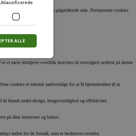
Uklassificerede
når du vender tilbage til den pågældende side. Permanente cookies
EPTER ALLE
or et mere detaljeret overblik henvises til oversigten nederst på denne
sse cookies er teknisk nødvendige for at få hjemmesiden til at
til blandt andet design, brugervenlighed og effektivitet.
ret på dine interesser og behov.
udstyr inden for de formål, som er beskrevet ovenfor.