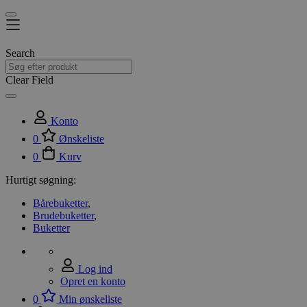
Search
Clear Field
Konto
0
Ønskeliste
0
Kurv
Hurtigt søgning:
Bårebuketter
,
Brudebuketter
,
Buketter
Log ind
Opret en konto
0
Min ønskeliste