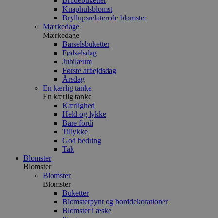
Brudebuketter
Knaphulsblomst
Bryllupsrelaterede blomster
Mærkedage
Mærkedage
Barselsbuketter
Fødselsdag
Jubilæum
Første arbejdsdag
Årsdag
En kærlig tanke
En kærlig tanke
Kærlighed
Held og lykke
Bare fordi
Tillykke
God bedring
Tak
Blomster
Blomster
Blomster
Blomster
Buketter
Blomsterpynt og borddekorationer
Blomster i æske