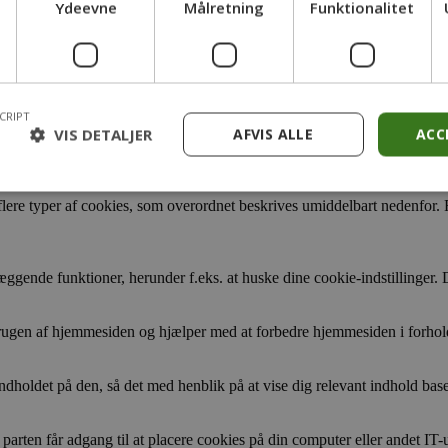
Ydeevne
Målretning
Funktionalitet
side og slettes automatisk, når browseren lukkes.
søger en hjemmeside. Disse cookies gør det muligt at ’genkende’ dig, 
CRIPT
VIS DETALJER
AFVIS ALLE
ACC
r du kan samtykke til vores brug af cookies på hjemmesiden.
flere typer af cookies, som overordnet beskrives umiddelbart nedenfor. F
ende funktioner, herunder f.eks. at huske dine cookie-indstillinger. Di
brugen af hjemmesiden og hjælper med at forbedre hjemmesiden i forhold 
dholdet på den, så det med henblik på at vise dig relevant indhold base
parten får adgang til at placere cookies på din computer eller andet IT-