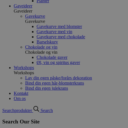
Planter
Gaveideer
Gaveideer
Gavekurve
Gavekurve
Gavekurve med blomster
Gavekurve med vin
Gavekurve med chokolade
Barselskurv
Chokolade og vin
Chokolade og vin
Chokolade gaver
Øl, vin og spiritus gaver
Workshops
Workshops
Lav din egen påske/forårs dekoration
Bind din egen hår-blomsterkrans
Bind din egen julekrans
Kontakt
Om os
Search
produkter
Search
Search Our Site