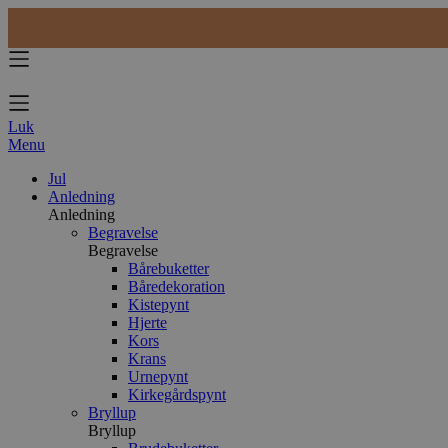
Luk
Menu
Jul
Anledning
Anledning
Begravelse
Begravelse
Bårebuketter
Båredekoration
Kistepynt
Hjerte
Kors
Krans
Urnepynt
Kirkegårdspynt
Bryllup
Bryllup