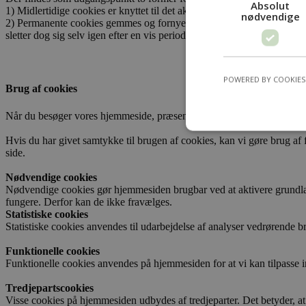
Absolut
1) Midlertidige cookies er knyttet til det aktuelle besøg på en hjemme
nødvendige
2) Permanente cookies gemmes og fornyes automatisk, hver gang du be
sletter dog sig selv igen efter en vis periode.
POWERED BY COOKIES
Brug af cookies
Når du besøger vores hjemmeside, præsenteres et ’cookiebanner’, hvo
Hvis du har givet samtykke til brugen af cookies, kan vi gøre brug af 
side.
Nødvendige cookies
Nødvendige cookies gør hjemmesiden brugbar ved at aktivere grundlægg
fungere. Derfor kan de ikke fravælges.
Statistiske cookies
Statistiske cookies anvendes til udarbejdelse af analyser vedrørende 
Funktionelle cookies
Funktionelle cookies anvendes på hjemmesiden for at vi kan tilpasse in
Tredjepartscookies
Visse cookies på hjemmesiden udbydes af tredjeparter. Det betyder, at 