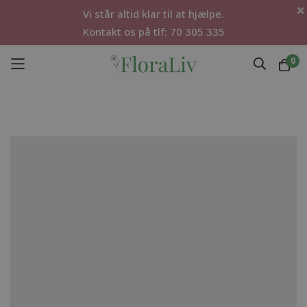
Vi står altid klar til at hjælpe.
Kontakt os på tlf: 70 305 335
0
Skip
to
Content
Gå
til
slutningen
af
billedgalleriet