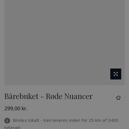
Gå
Bårebuket - Røde Nuancer
til
starten
299,00 kr.
af
billedgalleriet
Bindes lokalt - Kan leveres inden for 25 km af 3400
hillerød