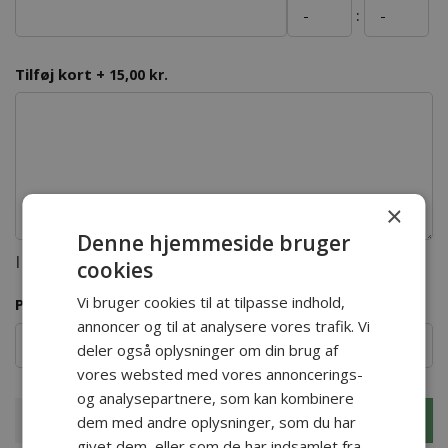
:
Tilføj kort
+
15,00 kr.
×
Denne hjemmeside bruger
Maximum 350 characters
cookies
Vi bruger cookies til at tilpasse indhold,
Postnummer for afholdelse af kirkelig handling
annoncer og til at analysere vores trafik. Vi
deler også oplysninger om din brug af
vores websted med vores annoncerings-
og analysepartnere, som kan kombinere
Læg i kurv
dem med andre oplysninger, som du har
givet dem, eller som de har indsamlet fra