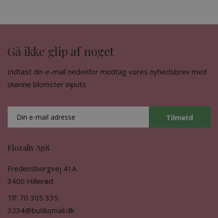
Gå ikke glip af noget
Indtast din e-mail nedenfor modtag vores nyhedsbrev med
skønne blomster inputs
TilmeId
Floraliv ApS
Fredensborgvej 41A
3400 Hillerød
Tlf: 70 305 335
3234@butiksmail.dk